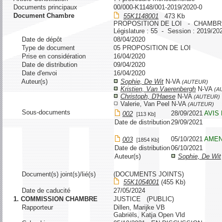
Documents principaux
00/000-K1148/001-2019/2020-0
Document Chambre
55K1148001
473 Kb
PROPOSITION DE LOI - CHAMBR
Législature : 55 - Session : 2019/20
Date de dépôt
08/04/2020
Type de document
05 PROPOSITION DE LOI
Prise en considération
16/04/2020
Date de distribution
09/04/2020
Date d'envoi
16/04/2020
Auteur(s)
Sophie, De Wit
N-VA
(AUTEUR)
Kristien, Van Vaerenbergh
N-VA
(A
Christoph, D'Haese
N-VA
(AUTEUR)
Valerie, Van Peel N-VA
(AUTEUR)
Sous-documents
28/09/2021
AVIS
002
[113 Kb]
Date de distribution
29/09/2021
05/10/2021
AME
003
[1854 Kb]
Date de distribution
06/10/2021
Auteur(s)
Sophie, De Wit
Document(s) joint(s)/lié(s)
(DOCUMENTS JOINTS)
55K1054001
(455 Kb)
Date de caducité
27/05/2024
1. COMMISSION CHAMBRE
JUSTICE (PUBLIC)
Rapporteur
Dillen, Marijke VB
Gabriëls, Katja Open Vld