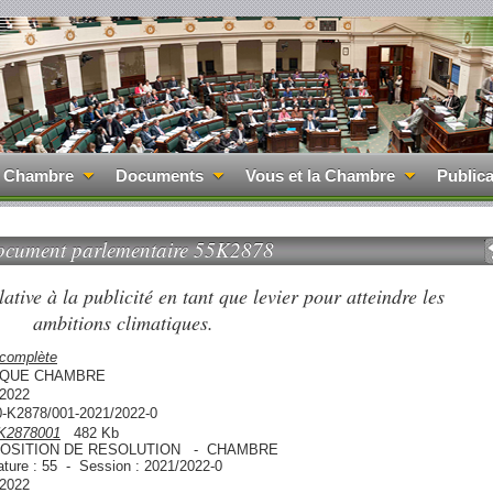
 Chambre
Documents
Vous et la Chambre
Publica
cument parlementaire 55K2878
ative à la publicité en tant que levier pour atteindre les
ambitions climatiques.
 complète
QUE CHAMBRE
/2022
0-K2878/001-2021/2022-0
K2878001
482 Kb
OSITION DE RESOLUTION - CHAMBRE
ature : 55 - Session : 2021/2022-0
/2022