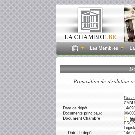
Les Membres
La
.
Do
Proposition de résolution rel
Fiche
CADU
Date de dépôt
14/09
Documents principaux
00/00
Document Chambre
55
PROP
Législ
Date de dépôt
14/09