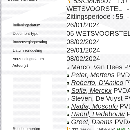
55K3806001
137 
WETSVOORSTEL -
Zittingsperiode : 55 
26/01/2024
Indieningsdatum
05 WETSVOORSTE
Document type
08/02/2024
Inoverwegingneming
29/01/2024
Datum ronddeling
08/02/2024
Verzendingsdatum
Auteur(s)
Marco, Van Hees 
Peter, Mertens
PVD
Roberto, D'Amico
P
Sofie, Merckx
PVDA
Steven, De Vuyst
Nadia, Moscufo
PV
Raoul, Hedebouw
P
Greet, Daems
PVD
Subdocumenten
16/04/2024
ADVIE
002
[164 Kb]