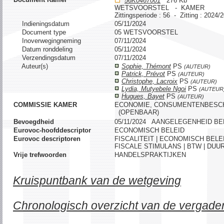
56K0467001
276 Kb
WETSVOORSTEL - KAMER
Zittingsperiode : 56 - Zitting : 2024/
Indieningsdatum
05/11/2024
Document type
05 WETSVOORSTEL
Inoverwegingneming
07/11/2024
Datum ronddeling
05/11/2024
Verzendingsdatum
07/11/2024
Auteur(s)
Sophie, Thémont
PS
(AUTEUR)
Patrick, Prévot
PS
(AUTEUR)
Christophe, Lacroix
PS
(AUTEUR)
Lydia, Mutyebele Ngoi
PS
(AUTEUR
Hugues, Bayet
PS
(AUTEUR)
COMMISSIE KAMER
ECONOMIE, CONSUMENTENBESCH
(OPENBAAR)
Bevoegdheid
05/11/2024 AANGELEGENHEID B
Eurovoc-hoofddescriptor
ECONOMISCH BELEID
Eurovoc descriptoren
FISCALITEIT | ECONOMISCH BEL
FISCALE STIMULANS | BTW | DU
Vrije trefwoorden
HANDELSPRAKTIJKEN
Kruispuntbank van de wetgeving
Chronologisch overzicht van de vergade