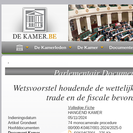
De Kamerleden
De Kamer
Document
.
Parlementair Docume
Wetsvoorstel houdende de wettelij
trade en de fiscale bevor
Volledige Fiche
HANGEND KAMER
Indieningsdatum
05/11/2024
Artikel Grondwet
74 monocamerale procedure
Hoofddocumenten
00/000-K0467/001-2024/2025-0
Document Kamer