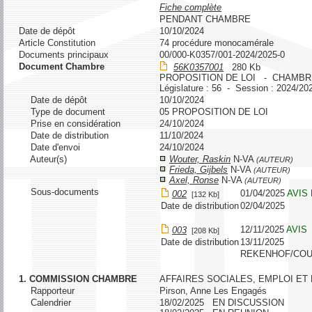
Fiche complète
PENDANT CHAMBRE
Date de dépôt
10/10/2024
Article Constitution
74 procédure monocamérale
Documents principaux
00/000-K0357/001-2024/2025-0
Document Chambre
56K0357001
280 Kb
PROPOSITION DE LOI - CHAMBR
Législature : 56 - Session : 2024/20
Date de dépôt
10/10/2024
Type de document
05 PROPOSITION DE LOI
Prise en considération
24/10/2024
Date de distribution
11/10/2024
Date d'envoi
24/10/2024
Auteur(s)
Wouter, Raskin
N-VA
(AUTEUR)
Frieda, Gijbels
N-VA
(AUTEUR)
Axel, Ronse
N-VA
(AUTEUR)
Sous-documents
01/04/2025
AVIS
002
[132 Kb]
Date de distribution
02/04/2025
12/11/2025
AVIS
003
[208 Kb]
Date de distribution
13/11/2025
REKENHOF/COU
1. COMMISSION CHAMBRE
AFFAIRES SOCIALES, EMPLOI ET
Rapporteur
Pirson, Anne Les Engagés
Calendrier
18/02/2025 EN DISCUSSION