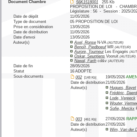
Document Chambre
56K1518001
255 Kb
PROPOSITION DE LOI - CHAMBR
Législature : 56 - Session : 2025/20
Date de dépôt
11/05/2026
Type de document
05 PROPOSITION DE LOI
Prise en considération
13/05/2026
Date de distribution
11/05/2026
Date d'envoi
13/05/2026
Auteur(s)
Axel, Ronse
N-VA
(AUTEUR)
Benoît, Piedboeuf
MR
(AUTEUR)
Aurore, Tourneur
Les Engagés
(AU
Oskar, Seuntjens
Vooruit
(AUTEUR)
Nawal, Farih
cd&v
(AUTEUR)
Date de fin
28/05/2026
Statut
16 ADOPTE
Sous-documents
19/05/2026
AME
002
[148 Kb]
Date de distribution
21/05/2026
Auteur(s)
Hugues, Bayet
Frédéric, Daer
Lode, Vereeck
Wouter, Verme
Sofie, Merckx
27/05/2026
RAP
003
[461 Kb]
Date de distribution
27/05/2026
Auteur(s)
Wim, Van der 