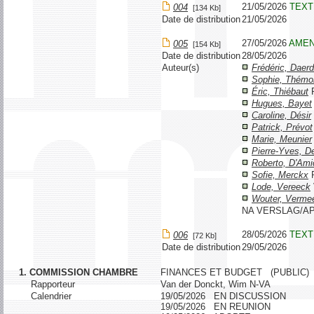
21/05/2026
TEXT
004
[134 Kb]
Date de distribution
21/05/2026
27/05/2026
AME
005
[154 Kb]
Date de distribution
28/05/2026
Auteur(s)
Frédéric, Daer
Sophie, Thémo
Éric, Thiébaut
Hugues, Bayet
Caroline, Désir
Patrick, Prévot
Marie, Meunier
Pierre-Yves, 
Roberto, D'Ami
Sofie, Merckx
Lode, Vereeck
Wouter, Verme
NA VERSLAG/A
28/05/2026
TEXT
006
[72 Kb]
Date de distribution
29/05/2026
1. COMMISSION CHAMBRE
FINANCES ET BUDGET (PUBLIC)
Rapporteur
Van der Donckt, Wim N-VA
Calendrier
19/05/2026 EN DISCUSSION
19/05/2026 EN REUNION