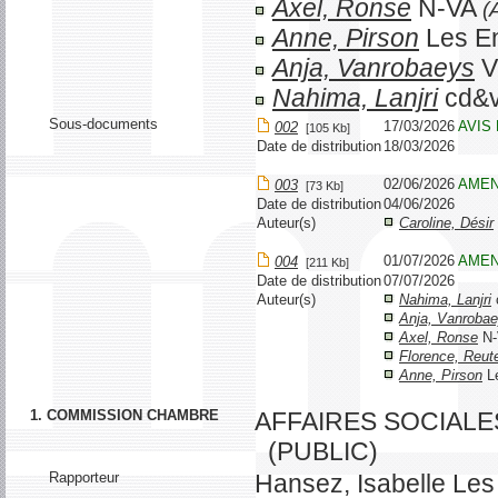
Axel, Ronse
N-VA
(
Anne, Pirson
Les E
Anja, Vanrobaeys
V
Nahima, Lanjri
cd&
Sous-documents
17/03/2026
AVIS
002
[105 Kb]
Date de distribution
18/03/2026
02/06/2026
AME
003
[73 Kb]
Date de distribution
04/06/2026
Auteur(s)
Caroline, Désir
01/07/2026
AME
004
[211 Kb]
Date de distribution
07/07/2026
Auteur(s)
Nahima, Lanjri
Anja, Vanroba
Axel, Ronse
N
Florence, Reut
Anne, Pirson
L
1. COMMISSION CHAMBRE
AFFAIRES SOCIALE
(PUBLIC)
Rapporteur
Hansez, Isabelle Le