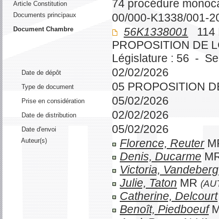
74 procédure monoc
Article Constitution
Documents principaux
00/000-K1338/001-2
Document Chambre
56K1338001
114 
PROPOSITION DE 
Législature : 56 - S
02/02/2026
Date de dépôt
05 PROPOSITION D
Type de document
05/02/2026
Prise en considération
02/02/2026
Date de distribution
05/02/2026
Date d'envoi
Auteur(s)
Florence, Reuter
M
Denis, Ducarme
M
Victoria, Vandeberg
Julie, Taton
MR
(AU
Catherine, Delcourt
Benoît, Piedboeuf