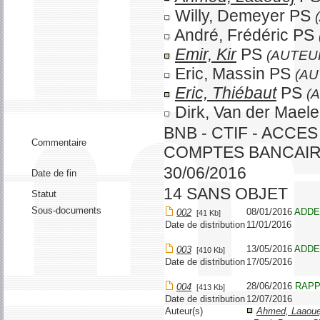
Willy, Demeyer PS
André, Frédéric PS
Emir, Kir
PS
(AUTEU
Eric, Massin PS
(AU
Eric, Thiébaut
PS
(
Dirk, Van der Mael
BNB - CTIF - ACCE
Commentaire
COMPTES BANCAI
30/06/2016
Date de fin
14 SANS OBJET
Statut
Sous-documents
08/01/2016
ADD
002
[41 Kb]
Date de distribution
11/01/2016
13/05/2016
ADD
003
[410 Kb]
Date de distribution
17/05/2016
28/06/2016
RAPP
004
[413 Kb]
Date de distribution
12/07/2016
Auteur(s)
Ahmed, Laaoue