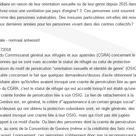
idiaire en raison de leur orientation sexuelle ou de leur genre depuis 2015 dan
Avez-vous une ventilation par pays d'origine? 3. Ces personnes sont souvent
mme des personnes vulnérables. Des mesures particulières ont-elles été mis
ux dernières années pour les personnes vivant dans des centres collectifs?
ale - normaal antwoord
172018
 du Commissariat général aux réfugiés et aux apatrides (CGRA) concernant le
nnes qui se sont vues accorder le statut de réfugié ou celui de protection
raison du motif de persécution "orientation sexuelle et identité de genre" (OSIG
ble concernant le fait que quelques demandeurs/deuses d'asile obtiennent l
diaire alors qu'ils/elles avaient invoqué une crainte de persécution liée au gen
 du CGRA, c'est le statut de réfugié qui est accordé lorsqu'il est établi qu'une
crainte fondée de persécution liée à son OSIG. Le lien de rattachement à la
enève est, en général, le critère d'"appartenance à un certain groupe social".
deuses qui ont obtenu la protection subsidiaire sont, en règle générale, des
vaient invoqué une crainte liée à leur OSIG, mais qui n'ont pas été jugées
apport à ce motif d'asile. Ou bien des personnes dont la crainte de persécution
e, au sens de la Convention de Genève (même si la crédibilité des faits n'est
cause). Logiquement, ces personnes n'obtiennent donc pas la reconnaissanc