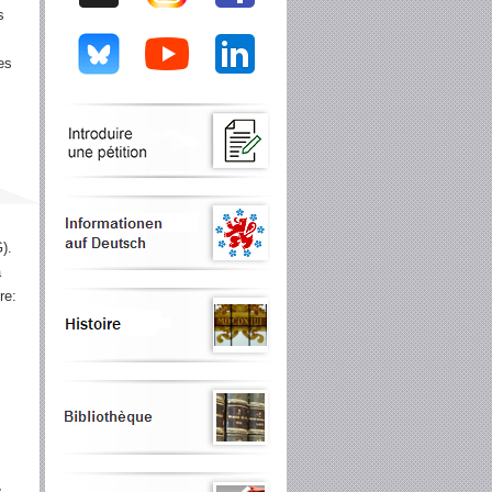
s
es
).
a
re:
e