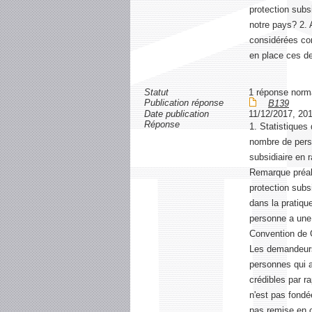
protection subs
notre pays? 2. 
considérées co
en place ces de
Statut
1 réponse norm
Publication réponse
B139
Date publication
11/12/2017, 20
Réponse
1. Statistiques
nombre de perso
subsidiaire en 
Remarque préala
protection subsi
dans la pratique
personne a une 
Convention de G
Les demandeurs/
personnes qui a
crédibles par r
n'est pas fondé
pas remise en 