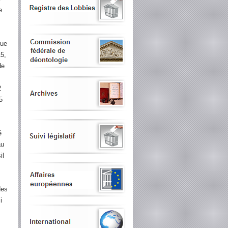
e
que
15,
de
2
5
é
au
il
des
i