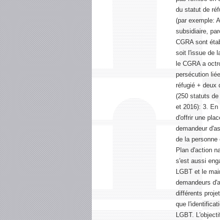
du statut de ré
(par exemple: A
subsidiaire, pa
CGRA sont établ
soit l'issue de
le CGRA a octro
persécution liée
réfugié + deux d
(250 statuts de 
et 2016): 3. En
d'offrir une pl
demandeur d'asi
de la personne 
Plan d'action n
s'est aussi en
LGBT et le main
demandeurs d'asi
différents proj
que l'identific
LGBT. L'object