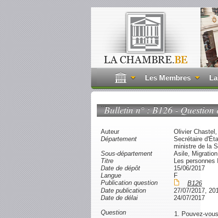
Les Membres
La
...
Bulletin n° : B126 - Question e
Auteur
Olivier Chastel
Département
Secrétaire d'Éta
ministre de la Sé
Sous-département
Asile, Migration
Titre
Les personnes
Date de dépôt
15/06/2017
Langue
F
Publication question
B126
Date publication
27/07/2017, 20
Date de délai
24/07/2017
Question
1. Pouvez-vous 