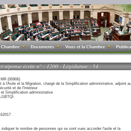
 Chambre
Documents
Vous et la Chambre
Publica
t réponse écrite n° : 1200 - Législature : 54
, MR (00906)
t à l'Asile et la Migration, chargé de la Simplification administrative, adjoint a
curité et de l'Intérieur
 et Simplification administrative
 LGBTQI.
162017
indiquer le nombre de personnes qui se sont vues accorder l'asile et la