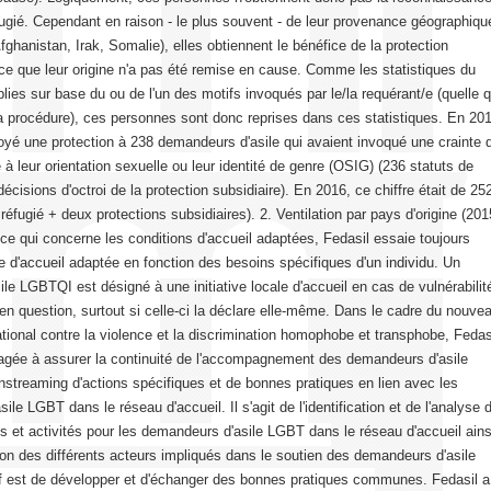
fugié. Cependant en raison - le plus souvent - de leur provenance géographiqu
fghanistan, Irak, Somalie), elles obtiennent le bénéfice de la protection
rce que leur origine n'a pas été remise en cause. Comme les statistiques du
ies sur base du ou de l'un des motifs invoqués par le/la requérant/e (quelle 
 la procédure), ces personnes sont donc reprises dans ces statistiques. En 20
yé une protection à 238 demandeurs d'asile qui avaient invoqué une crainte 
 à leur orientation sexuelle ou leur identité de genre (OSIG) (236 statuts de
écisions d'octroi de la protection subsidiaire). En 2016, ce chiffre était de 25
réfugié + deux protections subsidiaires). 2. Ventilation par pays d'origine (201
 ce qui concerne les conditions d'accueil adaptées, Fedasil essaie toujours
ace d'accueil adaptée en fonction des besoins spécifiques d'un individu. Un
le LGBTQI est désigné à une initiative locale d'accueil en cas de vulnérabilit
en question, surtout si celle-ci la déclare elle-même. Dans le cadre du nouve
ational contre la violence et la discrimination homophobe et transphobe, Fedas
gagée à assurer la continuité de l'accompagnement des demandeurs d'asile
streaming d'actions spécifiques et de bonnes pratiques en lien avec les
le LGBT dans le réseau d'accueil. Il s'agit de l'identification et de l'analyse 
ets et activités pour les demandeurs d'asile LGBT dans le réseau d'accueil ains
ation des différents acteurs impliqués dans le soutien des demandeurs d'asile
if est de développer et d'échanger des bonnes pratiques communes. Fedasil a