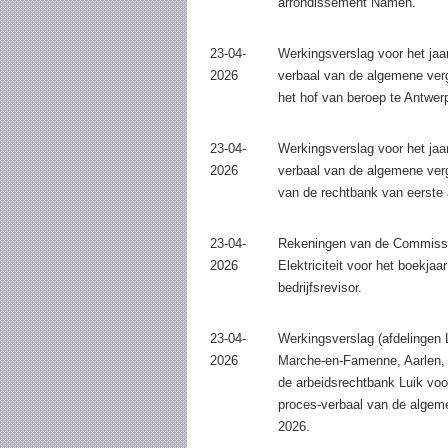
arrondissement Namen.
23-04-
Werkingsverslag voor het jaa
2026
verbaal van de algemene verg
het hof van beroep te Antwer
23-04-
Werkingsverslag voor het jaa
2026
verbaal van de algemene ver
van de rechtbank van eerste
23-04-
Rekeningen van de Commissi
2026
Elektriciteit voor het boekja
bedrijfsrevisor.
23-04-
Werkingsverslag (afdelingen 
2026
Marche-en-Famenne, Aarlen, 
de arbeidsrechtbank Luik voo
proces-verbaal van de algem
2026.