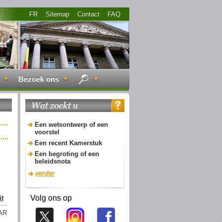
FR
Sitemap
Contact
FAQ
Bezoek ons
Een wetsontwerp of een
voorstel
Een recent Kamerstuk
Een begroting of een
beleidsnota
verder
Volg ons op
it
AR