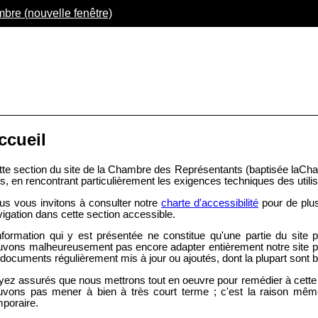
mbre (nouvelle fenêtre)
ccueil
tte section du site de la Chambre des Représentants (baptisée laCham
s, en rencontrant particulièrement les exigences techniques des util
us vous invitons à consulter notre
charte d'accessibilité
pour de plus
igation dans cette section accessible.
information qui y est présentée ne constitue qu'une partie du site
uvons malheureusement pas encore adapter entièrement notre site pr
documents régulièrement mis à jour ou ajoutés, dont la plupart sont 
ez assurés que nous mettrons tout en oeuvre pour remédier à cette l
uvons pas mener à bien à très court terme
; c'est la raison mêm
mporaire.