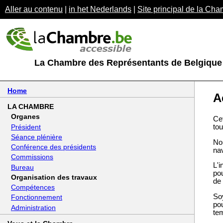
Aller au contenu
|
in het Nederlands
|
Site principal de la Cha
La Chambre des Représentants de Belgique
Home
A
LA CHAMBRE
Organes
Ce
Président
tou
Séance plénière
No
Conférence des présidents
nav
Commissions
L'
Bureau
po
Organisation des travaux
de 
Compétences
Soy
Fonctionnement
po
Administration
te