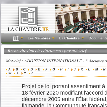
Les Membres
La Chambre
Document
Recherche dans les documents par mot-clef
Mot-clef : ADOPTION INTERNATIONALE - 3 documents. 
A
B
C
D
E
F
G
H
I
J
K
L
M
N
W
X
Y
Z
Projet de loi portant assentiment à
18 février 2020 modifiant l'accord
décembre 2005 entre l'État fédéra
flamande, la Communauté françai