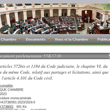
 Chambre
Documents
Vous et la Chambre
Publica
cument parlementaire 55K3738
articles 572bis et 1184 du Code judiciaire, le chapitre VI, du
ie du même Code, relatif aux partages et licitations, ainsi que
l'article 4.101 du Code civil.
 complète
QUE CHAMBRE
/2023
océdure monocamérale
0-K3738/001-2023/2024-0
K3738001
691 Kb