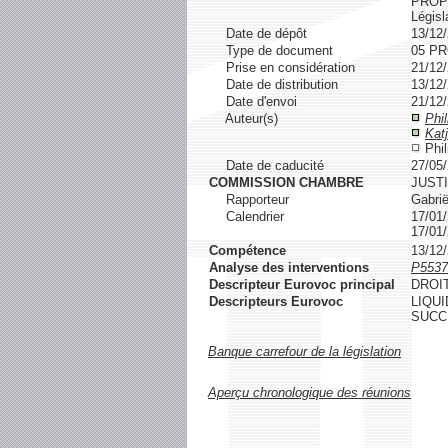
PROP
Législ
Date de dépôt
13/12
Type de document
05 P
Prise en considération
21/12
Date de distribution
13/12
Date d'envoi
21/12
Auteur(s)
Phil
Katj
Phil
Date de caducité
27/05
COMMISSION CHAMBRE
JUST
Rapporteur
Gabrië
Calendrier
17/0
17/0
Compétence
13/1
Analyse des interventions
P5537
Descripteur Eurovoc principal
DROI
Descripteurs Eurovoc
LIQUI
SUCC
Banque carrefour de la législation
Aperçu chronologique des réunions