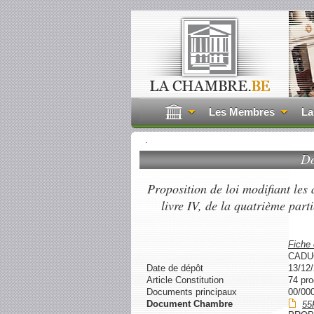
Les Membres
La
.
Do
Proposition de loi modifiant les 
livre IV, de la quatrième part
Fiche
CADU
Date de dépôt
13/12
Article Constitution
74 pr
Documents principaux
00/00
Document Chambre
55