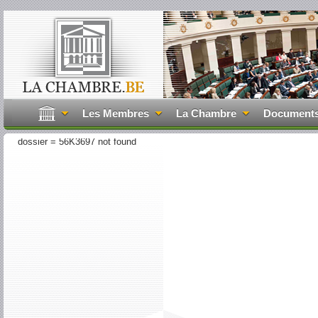
Les Membres
La Chambre
Document
dossier = 56K3697 not found