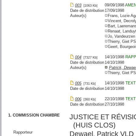
09/09/1998
AME
003
[1063 Kb]
Date de distribution
17/09/1998
Auteur(s)
Frans, Lozie A
Vincent, Decro
Bart, Laerema
Renaat, Landu
Jo, Vandeurze
Thierry, Giet P
Geert, Bourgeo
14/10/1998
RAP
004
[7327 Kb]
Date de distribution
14/10/1998
Auteur(s)
Patrick, Dewae
Thierry, Giet P
14/10/1998
TEXT
005
[731 Kb]
Date de distribution
14/10/1998
22/10/1998
TEXT
006
[360 Kb]
Date de distribution
27/10/1998
1. COMMISSION CHAMBRE
JUSTICE ET RÉVIS
(HUIS CLOS)
Rapporteur
Dewael, Patrick VLD