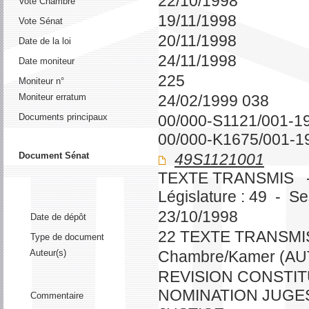
22/10/1998
Vote Chambre
19/11/1998
Vote Sénat
20/11/1998
Date de la loi
24/11/1998
Date moniteur
225
Moniteur n°
Moniteur erratum
24/02/1999 038
Documents principaux
00/000-S1121/001-1
00/000-K1675/001-1
Document Sénat
49S1121001
TEXTE TRANSMIS 
Législature : 49 - S
23/10/1998
Date de dépôt
22 TEXTE TRANSMI
Type de document
Auteur(s)
Chambre/Kamer (A
REVISION CONSTITU
NOMINATION JUGE
Commentaire