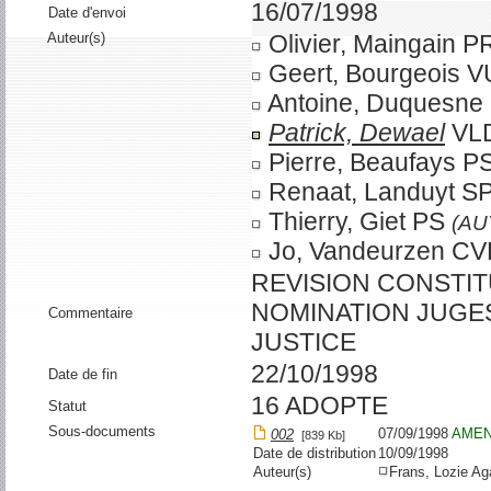
16/07/1998
Date d'envoi
Auteur(s)
Olivier, Maingain
Geert, Bourgeois 
Antoine, Duquesn
Patrick, Dewael
VL
Pierre, Beaufays 
Renaat, Landuyt S
Thierry, Giet PS
(AU
Jo, Vandeurzen C
REVISION CONSTITU
NOMINATION JUGE
Commentaire
JUSTICE
22/10/1998
Date de fin
16 ADOPTE
Statut
Sous-documents
07/09/1998
AME
002
[839 Kb]
Date de distribution
10/09/1998
Auteur(s)
Frans, Lozie A