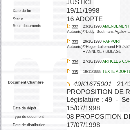
JUSTICE
19/11/1998
Date de fin
16 ADOPTE
Statut
Sous-documents
23/10/1998
AMENDEMENT
002
Auteur(s)
Eddy, Boutmans Agalev-
29/10/1998
RAPPORT
003
Auteur(s)
Roger, Lallemand PS
(AU
+ ANNEXE / BIJLAGE
27/10/1998
ARTICLES CO
004
19/11/1998
TEXTE ADOPT
005
Document Chambre
49K1675001
2143
PROPOSITION DE 
Législature : 49 - S
15/07/1998
Date de dépôt
08 PROPOSITION D
Type de document
17/07/1998
Date de distribution