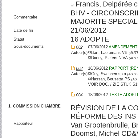
Francis, Delpérée
BHV - CIRCONSCRI
Commentaire
MAJORITE SPECIA
21/06/2012
Date de fin
16 ADOPTE
Statut
Sous-documents
07/06/2012
AMENDEMENT
002
Auteur(s)
Bart, Laeremans VB
(AUT
Danny, Pieters N-VA
(AUT
18/06/2012
RAPPORT (REN
003
Auteur(s)
Guy, Swennen sp.a
(AUTE
Hassan, Bousetta PS
(AU
VOIR DOC. / ZIE STUK S15
18/06/2012
TEXTE ADOPT
004
1. COMMISSION CHAMBRE
RÉVISION DE LA C
RÉFORME DES INST
Rapporteur
Van Grootenbrulle, 
Doomst, Michel CD&