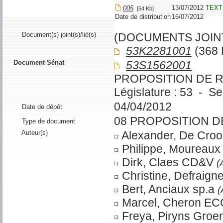
13/07/2012
TEXT
005
[54 Kb]
Date de distribution
16/07/2012
Document(s) joint(s)/lié(s)
(DOCUMENTS JOIN
53K2281001
(368 
Document Sénat
53S1562001
PROPOSITION DE R
Législature : 53 - S
04/04/2012
Date de dépôt
08 PROPOSITION D
Type de document
Auteur(s)
Alexander, De Cro
Philippe, Moureau
Dirk, Claes CD&V
(
Christine, Defraig
Bert, Anciaux sp.a
Marcel, Cheron E
Freya, Piryns Groe