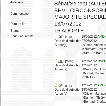
Auteur(s)
Sénat/Senaat (AUT
BHV - CIRCONSCRI
Commentaire
MAJORITE SPECIA
13/07/2012
Date de fin
16 ADOPTE
Statut
Sous-documents
25/06/2012
AME
002
[41 Kb]
Date de distribution
27/06/2012
Auteur(s)
Gerolf, Annem
Barbara, Pas
V
Rita, De Bont 
12/07/2012
RAPP
003
[39 Kb]
Date de distribution
12/07/2012
Auteur(s)
Bruno, Van Gro
Michel, Dooms
VOIR DOC. / ZIE
12/07/2012
AME
004
[57 Kb]
Date de distribution
13/07/2012
Auteur(s)
Olivier, Mainga
Damien, Thiér
Bernard, Clerf