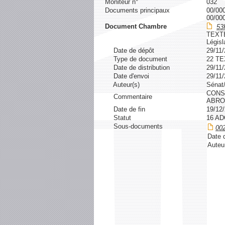
Moniteur n°
032
Documents principaux
00/00
00/00
Document Chambre
53
TEXT
Législ
Date de dépôt
29/11
Type de document
22 T
Date de distribution
29/11
Date d'envoi
29/11
Auteur(s)
Sénat
CONST
Commentaire
ABRO
Date de fin
19/12
Statut
16 A
Sous-documents
00
Date d
Auteu