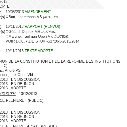
/2013
DOPTE
10/05/2013
AMENDEMENT
2
r(s)
Bart, Laeremans VB
(AUTEUR)
19/11/2013
RAPPORT (RENVOI)
3
r(s)
Gérard, Deprez MR
(AUTEUR)
Martine, Taelman Open Vld
(AUTEUR)
VOIR DOC. / ZIE STUK -S1720/3-2013/2014
19/11/2013
TEXTE ADOPTE
4
SION DE LA CONSTITUTION ET DE LA RÉFORME DES INSTITUTIONS
LIC)
ic, André PS
iesen, Luk Open Vld
2/2013 EN DISCUSSION
2/2013 EN REUNION
2/2013 ADOPTE
K3181004
13/12/2013
CE PLENIERE (PUBLIC)
2/2013 EN DISCUSSION
2/2013 EN REUNION
2/2013 ADOPTE
CE PLÉNIÈRE SÉNAT (PUBLIC)