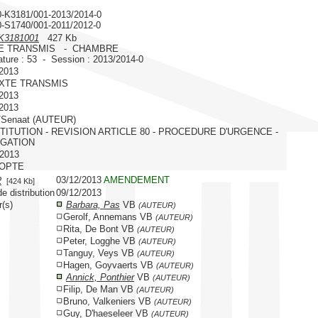
0-K3181/001-2013/2014-0
0-S1740/001-2011/2012-0
K3181001
427 Kb
E TRANSMIS - CHAMBRE
ature : 53 - Session : 2013/2014-0
/2013
EXTE TRANSMIS
/2013
/2013
/Senaat (AUTEUR)
ITUTION - REVISION ARTICLE 80 - PROCEDURE D'URGENCE -
GATION
/2013
DOPTE
03/12/2013
AMENDEMENT
2
[424 Kb]
e distribution
09/12/2013
r(s)
Barbara, Pas
VB
(AUTEUR)
Gerolf, Annemans VB
(AUTEUR)
Rita, De Bont VB
(AUTEUR)
Peter, Logghe VB
(AUTEUR)
Tanguy, Veys VB
(AUTEUR)
Hagen, Goyvaerts VB
(AUTEUR)
Annick, Ponthier
VB
(AUTEUR)
Filip, De Man VB
(AUTEUR)
Bruno, Valkeniers VB
(AUTEUR)
Guy, D'haeseleer VB
(AUTEUR)