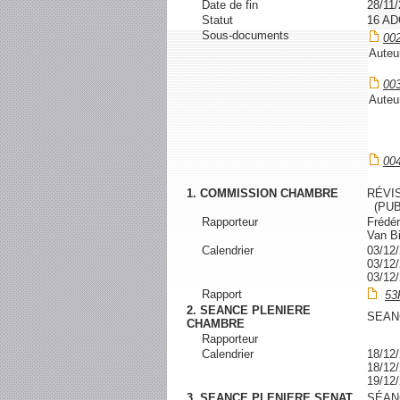
Date de fin
28/11
Statut
16 A
Sous-documents
00
Auteu
00
Auteu
00
1. COMMISSION CHAMBRE
RÉVI
(PUB
Rapporteur
Frédér
Van B
Calendrier
03/1
03/1
03/1
Rapport
53
2. SEANCE PLENIERE
SEAN
CHAMBRE
Rapporteur
Calendrier
18/1
18/1
19/1
3. SEANCE PLENIERE SENAT
SÉAN