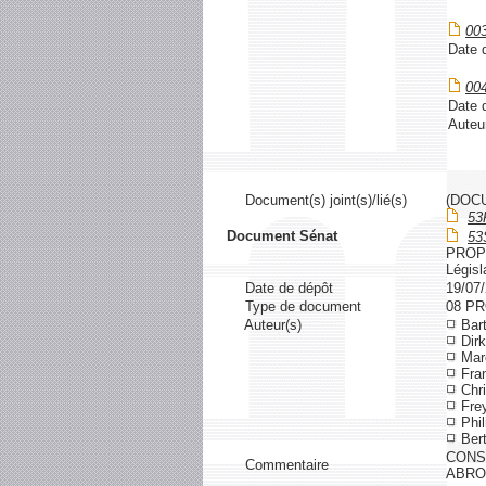
00
Date d
00
Date d
Auteu
Document(s) joint(s)/lié(s)
(DOC
53
Document Sénat
53
PROP
Législ
Date de dépôt
19/07
Type de document
08 P
Auteur(s)
Bart
Dir
Mar
Fran
Chri
Frey
Phi
Bert
CONST
Commentaire
ABRO