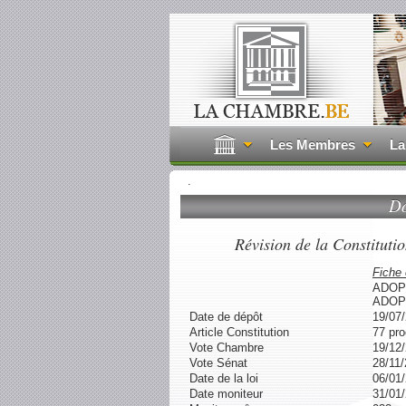
Les Membres
La
.
Do
Révision de la Constitutio
Fiche
ADOP
ADOP
Date de dépôt
19/07
Article Constitution
77 pr
Vote Chambre
19/12
Vote Sénat
28/11
Date de la loi
06/01
Date moniteur
31/01