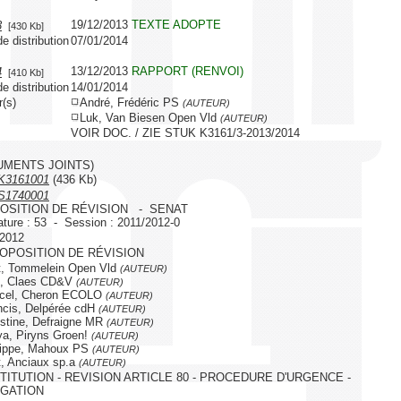
19/12/2013
TEXTE ADOPTE
3
[430 Kb]
e distribution
07/01/2014
13/12/2013
RAPPORT (RENVOI)
4
[410 Kb]
e distribution
14/01/2014
r(s)
André, Frédéric PS
(AUTEUR)
Luk, Van Biesen Open Vld
(AUTEUR)
VOIR DOC. / ZIE STUK K3161/3-2013/2014
UMENTS JOINTS)
K3161001
(436 Kb)
S1740001
OSITION DE RÉVISION - SENAT
ature : 53 - Session : 2011/2012-0
/2012
ROPOSITION DE RÉVISION
, Tommelein Open Vld
(AUTEUR)
k, Claes CD&V
(AUTEUR)
cel, Cheron ECOLO
(AUTEUR)
cis, Delpérée cdH
(AUTEUR)
stine, Defraigne MR
(AUTEUR)
a, Piryns Groen!
(AUTEUR)
lippe, Mahoux PS
(AUTEUR)
, Anciaux sp.a
(AUTEUR)
ITUTION - REVISION ARTICLE 80 - PROCEDURE D'URGENCE -
GATION