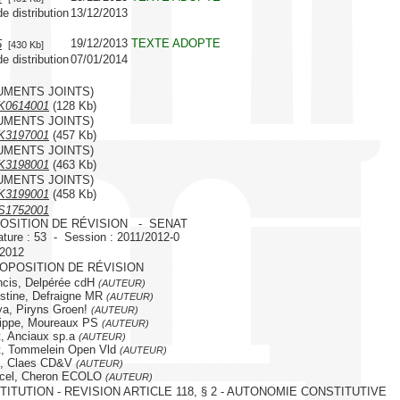
e distribution
13/12/2013
19/12/2013
TEXTE ADOPTE
5
[430 Kb]
e distribution
07/01/2014
UMENTS JOINTS)
K0614001
(128 Kb)
UMENTS JOINTS)
K3197001
(457 Kb)
UMENTS JOINTS)
K3198001
(463 Kb)
UMENTS JOINTS)
K3199001
(458 Kb)
S1752001
OSITION DE RÉVISION - SENAT
ature : 53 - Session : 2011/2012-0
/2012
ROPOSITION DE RÉVISION
cis, Delpérée cdH
(AUTEUR)
stine, Defraigne MR
(AUTEUR)
a, Piryns Groen!
(AUTEUR)
ippe, Moureaux PS
(AUTEUR)
, Anciaux sp.a
(AUTEUR)
, Tommelein Open Vld
(AUTEUR)
k, Claes CD&V
(AUTEUR)
cel, Cheron ECOLO
(AUTEUR)
ITUTION - REVISION ARTICLE 118, § 2 - AUTONOMIE CONSTITUTIVE