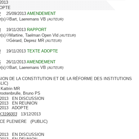
/2013
DOPTE
25/09/2013
AMENDEMENT
2
r(s)
Bart, Laeremans VB
(AUTEUR)
19/11/2013
RAPPORT
3
r(s)
Martine, Taelman Open Vld
(AUTEUR)
Gérard, Deprez MR
(AUTEUR)
19/11/2013
TEXTE ADOPTE
4
26/11/2013
AMENDEMENT
5
r(s)
Bart, Laeremans VB
(AUTEUR)
SION DE LA CONSTITUTION ET DE LA RÉFORME DES INSTITUTIONS
LIC)
 Kattrin MR
rootenbrulle, Bruno PS
2/2013 EN DISCUSSION
2/2013 EN REUNION
2/2013 ADOPTE
K3196003
13/12/2013
CE PLENIERE (PUBLIC)
2/2013 EN DISCUSSION