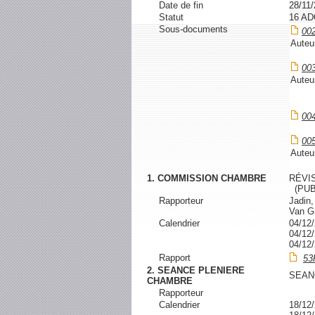
Date de fin
28/11
Statut
16 A
Sous-documents
00
Auteu
00
Auteu
00
00
Auteu
1. COMMISSION CHAMBRE
RÉVI
(PUB
Rapporteur
Jadin,
Van G
Calendrier
04/1
04/1
04/1
Rapport
53
2. SEANCE PLENIERE
SEAN
CHAMBRE
Rapporteur
Calendrier
18/1