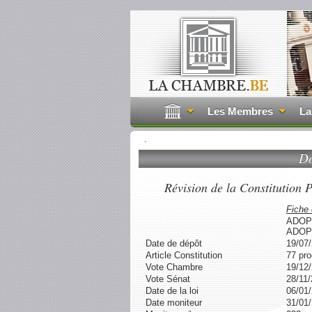
Les Membres
La
.
Do
Révision de la Constitution Pr
Fiche
ADOP
ADOP
Date de dépôt
19/07
Article Constitution
77 pr
Vote Chambre
19/12
Vote Sénat
28/11
Date de la loi
06/01
Date moniteur
31/01