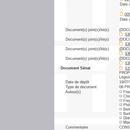
Date d
00
Date d
Document(s) joint(s)/lié(s)
(DOC
53
Document(s) joint(s)/lié(s)
(DOC
53
Document(s) joint(s)/lié(s)
(DOC
53
Document(s) joint(s)/lié(s)
(DOC
53
Document Sénat
53
PROP
Législ
Date de dépôt
19/07
Type de document
08 P
Auteur(s)
Fran
Chri
Frey
Phil
Bert
Bart
Dir
Mar
Commentaire
CONST