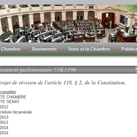
 Chambre
Documents
Vous et la Chambre
Publica
cument parlementaire 53K3196
ojet de révision de l'article 118, § 2, de la Constitution.
 complète
TE CHAMBRE
TE SENAT
/2012
océdure bicamérale
/2013
/2013
/2014
/2014