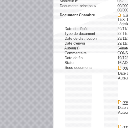
Moniteur n°
032
Documents principaux
00/00
00/00
Document Chambre
53
TEXT
Législ
Date de dépôt
29/11
Type de document
22 T
Date de distribution
29/11
Date d'envoi
29/11
Auteur(s)
Sénat
Commentaire
CONST
Date de fin
19/12
Statut
16 A
Sous-documents
00
Date d
Auteu
00
Date d
Auteu
00