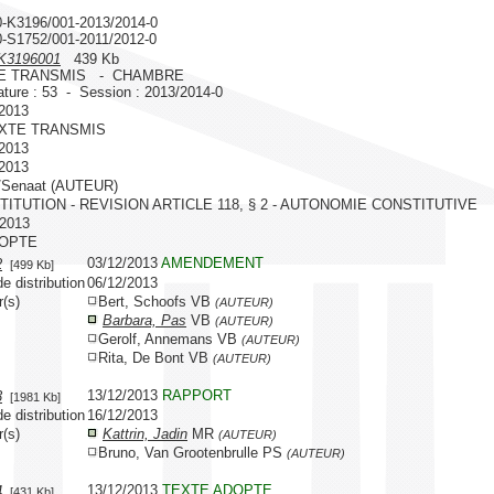
0-K3196/001-2013/2014-0
0-S1752/001-2011/2012-0
K3196001
439 Kb
E TRANSMIS - CHAMBRE
ature : 53 - Session : 2013/2014-0
/2013
EXTE TRANSMIS
/2013
/2013
/Senaat (AUTEUR)
ITUTION - REVISION ARTICLE 118, § 2 - AUTONOMIE CONSTITUTIVE
/2013
DOPTE
03/12/2013
AMENDEMENT
2
[499 Kb]
e distribution
06/12/2013
r(s)
Bert, Schoofs VB
(AUTEUR)
Barbara, Pas
VB
(AUTEUR)
Gerolf, Annemans VB
(AUTEUR)
Rita, De Bont VB
(AUTEUR)
13/12/2013
RAPPORT
3
[1981 Kb]
e distribution
16/12/2013
r(s)
Kattrin, Jadin
MR
(AUTEUR)
Bruno, Van Grootenbrulle PS
(AUTEUR)
13/12/2013
TEXTE ADOPTE
4
[431 Kb]