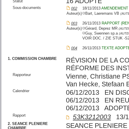
16 ADOPTE
Statut
Sous-documents
18/11/2013
AMENDEMENT
002
Auteur(s)
Bart, Laeremans VB
(AUT
26/11/2013
RAPPORT (REN
003
Auteur(s)
Gérard, Deprez MR
(AUTE
Guy, Swennen sp.a
(AUTE
VOIR DOC. / ZIE STUK -S2
26/11/2013
TEXTE ADOPT
004
1. COMMISSION CHAMBRE
RÉVISION DE LA C
RÉFORME DES INST
Rapporteur
Vienne, Christiane P
Van Hecke, Stefaan 
Calendrier
06/12/2013 EN DI
06/12/2013 EN RE
06/12/2013 ADOPT
Rapport
53K3212003
13/1
2. SEANCE PLENIERE
SEANCE PLENIERE
CHAMBRE