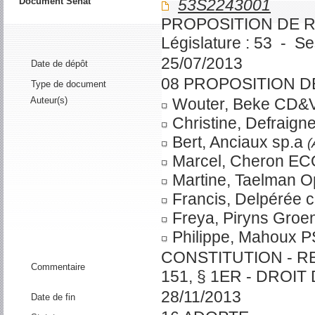
Document Sénat
53S2243001
PROPOSITION DE R
Législature : 53 - S
25/07/2013
Date de dépôt
08 PROPOSITION D
Type de document
Auteur(s)
Wouter, Beke CD&
Christine, Defraig
Bert, Anciaux sp.a
Marcel, Cheron E
Martine, Taelman O
Francis, Delpérée
Freya, Piryns Groe
Philippe, Mahoux 
CONSTITUTION - RE
Commentaire
151, § 1ER - DROIT
28/11/2013
Date de fin