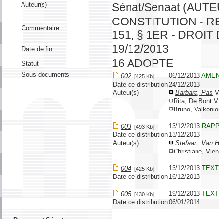
Auteur(s)
Sénat/Senaat (AUT
CONSTITUTION - RE
Commentaire
151, § 1ER - DROIT
19/12/2013
Date de fin
16 ADOPTE
Statut
Sous-documents
06/12/2013
AME
002
[425 Kb]
Date de distribution
24/12/2013
Auteur(s)
Barbara, Pas
V
Rita, De Bont 
Bruno, Valkeni
13/12/2013
RAP
003
[493 Kb]
Date de distribution
13/12/2013
Auteur(s)
Stefaan, Van 
Christiane, Vi
13/12/2013
TEXT
004
[425 Kb]
Date de distribution
16/12/2013
19/12/2013
TEXT
005
[430 Kb]
Date de distribution
06/01/2014