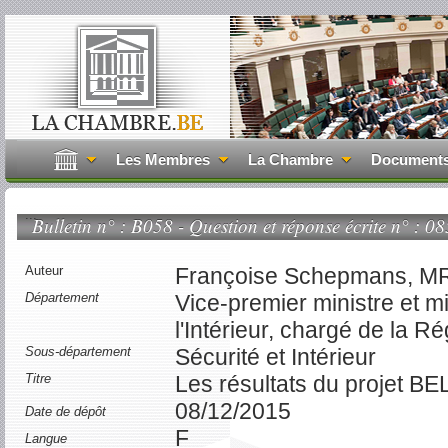
Les Membres
La Chambre
Document
...
Bulletin n° : B058 - Question et réponse écrite n° : 08
Auteur
Françoise Schepmans, MR
Département
Vice-premier ministre et mi
l'Intérieur, chargé de la R
Sous-département
Sécurité et Intérieur
Titre
Les résultats du projet BEL
08/12/2015
Date de dépôt
F
Langue