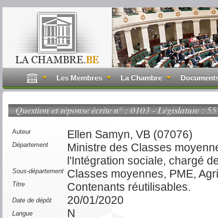
Les Membres
La Chambre
Document
...
Question et réponse écrite n° : 0103 - Législature : 55
Auteur
Ellen Samyn, VB (07076)
Département
Ministre des Classes moyennes
l'Intégration sociale, chargé d
Sous-département
Classes moyennes, PME, Agricu
Titre
Contenants réutilisables.
20/01/2020
Date de dépôt
N
Langue