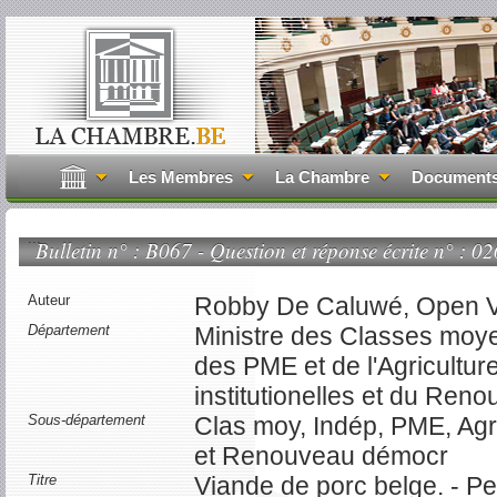
Les Membres
La Chambre
Document
...
Bulletin n° : B067 - Question et réponse écrite n° : 02
Auteur
Robby De Caluwé, Open V
Département
Ministre des Classes moy
des PME et de l'Agricultu
institutionelles et du Re
Sous-département
Clas moy, Indép, PME, Agri
et Renouveau démocr
Titre
Viande de porc belge. - Pes