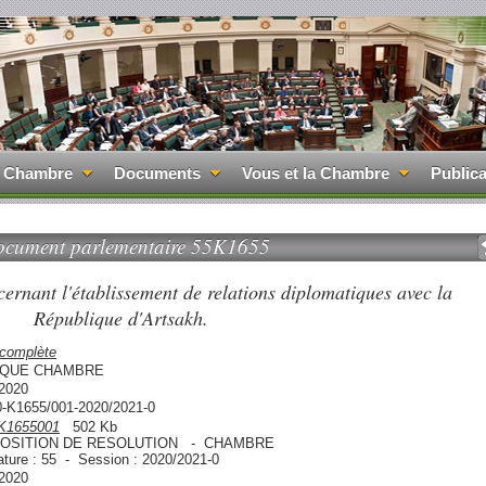
 Chambre
Documents
Vous et la Chambre
Publica
cument parlementaire 55K1655
cernant l'établissement de relations diplomatiques avec la
République d'Artsakh.
 complète
QUE CHAMBRE
/2020
0-K1655/001-2020/2021-0
K1655001
502 Kb
OSITION DE RESOLUTION - CHAMBRE
ature : 55 - Session : 2020/2021-0
/2020