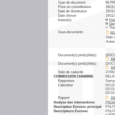
Type de document
06 P
Prise en considération
19/11
Date de distribution
19/11
Date d'envoi
19/11
Auteur(s)
Pet
Dar
The
Sous-documents
00
Date d
Auteu
Document(s) joint(s)/lié(s)
(DOC
55
Document(s) joint(s)/lié(s)
(DOC
55
Date de caducité
27/05
COMMISSION CHAMBRE
RELA
Rapporteur
Samyn
Calendrier
02/1
02/1
02/1
Rapport
55
Analyse des interventions
P5516
Descripteur Eurovoc principal
POLI
Descripteurs Eurovoc
POLIT
AZER