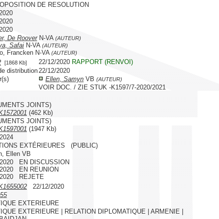
ROPOSITION DE RESOLUTION
/2020
/2020
/2020
er, De Roover
N-VA
(AUTEUR)
ya, Safai
N-VA
(AUTEUR)
o, Francken N-VA
(AUTEUR)
22/12/2020
RAPPORT (RENVOI)
2
[1868 Kb]
e distribution
22/12/2020
r(s)
Ellen, Samyn
VB
(AUTEUR)
VOIR DOC. / ZIE STUK -K1597/7-2020/2021
UMENTS JOINTS)
K1572001
(462 Kb)
UMENTS JOINTS)
K1597001
(1947 Kb)
/2024
TIONS EXTÉRIEURES (PUBLIC)
, Ellen VB
2/2020 EN DISCUSSION
2/2020 EN REUNION
2/2020 REJETE
K1655002
22/12/2020
55
TIQUE EXTERIEURE
IQUE EXTERIEURE | RELATION DIPLOMATIQUE | ARMENIE |
BAIDJAN