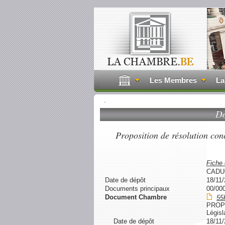
Les Membres
La
.
Do
Proposition de résolution con
Fiche
CADU
Date de dépôt
18/11
Documents principaux
00/00
Document Chambre
55
PROP
Législ
Date de dépôt
18/11