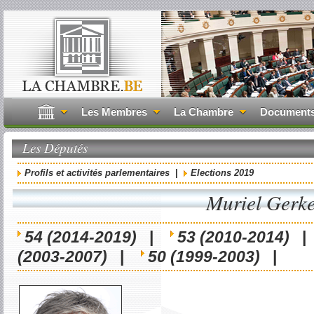
Les Membres
La Chambre
Document
Les Députés
Profils et activités parlementaires
|
Elections 2019
Muriel Gerk
54 (2014-2019)
|
53 (2010-2014)
(2003-2007)
|
50 (1999-2003)
|